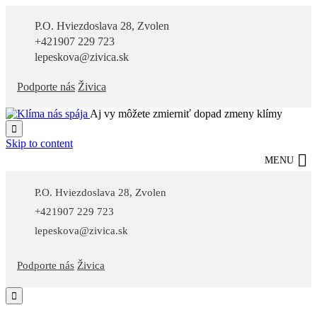
P.O. Hviezdoslava 28, Zvolen
+421907 229 723
lepeskova@zivica.sk
Podporte nás
Živica
Aj vy môžete zmierniť dopad zmeny klímy

Skip to content
MENU
P.O. Hviezdoslava 28, Zvolen
+421907 229 723
lepeskova@zivica.sk
Podporte nás
Živica
