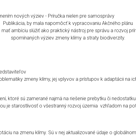
adnením nových výziev - Príručka nielen pre samosprávy
Publikácia, by mala napomôcť k vypracovaniu Akčného plánu
al mať ambíciu slúžiť ako praktický nástroj pre správu a rozvoj p
spomínaných výziev zmeny klímy a straty biodiverzity.
redstaviteľov
oblematiky zmeny klímy, jej vplyvov a prístupov k adaptácii na i
í, ktoré sú zamerané najmä na riešenie prebytku či nedostatku v
ou je starostlivosť o všestranný rozvoj územia vzhľadom na potr
táciu na zmenu klímy. Sú v nej aktualizované údaje o globálnom v