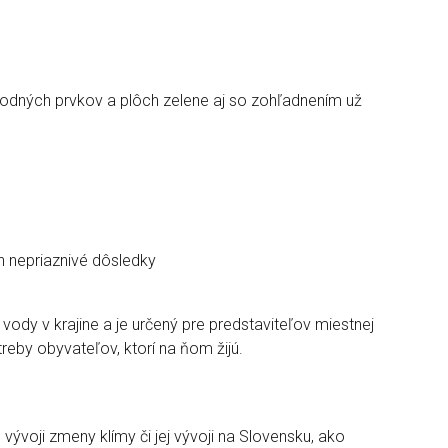
rírodných prvkov a plôch zelene aj so zohľadnením už
ch nepriaznivé dôsledky
ody v krajine a je určený pre predstaviteľov miestnej
eby obyvateľov, ktorí na ňom žijú.
ývoji zmeny klímy či jej vývoji na Slovensku, ako