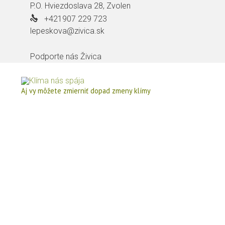
P.O. Hviezdoslava 28, Zvolen
+421907 229 723
lepeskova@zivica.sk
Podporte nás
Živica
Aj vy môžete zmierniť dopad zmeny klímy