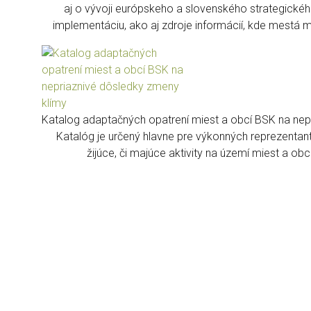
aj o vývoji európskeho a slovenského strategickéh
implementáciu, ako aj zdroje informácií, kde mestá mô
Katalog adaptačných opatrení miest a obcí BSK na nep
Katalóg je určený hlavne pre výkonných reprezentanto
žijúce, či majúce aktivity na území miest a o
Ochranu prírody a podporu biodiverzity už dnes nie 
mokrade, zachovanie vzácnych druhov fauny, flóry, 
stanovíšť v mestách by bolo veľkou chybou. Mestská
Mesto je mylne vnímané ako účelová plocha doplnená ve