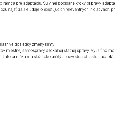
o rámca pre adaptáciu. Sú v nej popísané kroky prípravy adapta
žu nájsť ďalšie údaje o existujúcich relevantných iniciatívach, pr
riaznivé dôsledky zmeny klímy
v miestnej samosprávy a lokálnej štátnej správy. Využiť ho môže
bcí. Táto príručka má slúžiť ako určitý sprievodca oblasťou adap
je možné vnímať len cez zachovanie hodnotných prírodných lokalí
ako aj ich stanovíšť, zostáva základom ochrany prírody, avšak v
 krajina tvorí súčasť zelenej infraštruktúry a v niektorých prí
monotónnu poľnohospodársku krajinu či hospodárske lesy.
getáciou, ktorá tvorí estetickú kulisu obytných domov a tomu pr