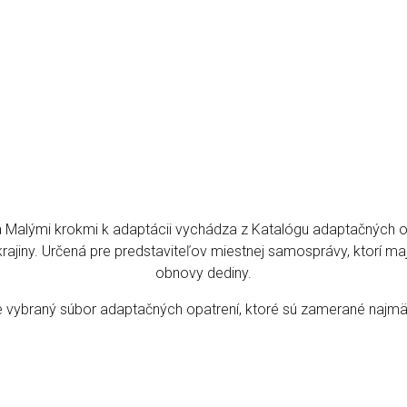
a Malými krokmi k adaptácii vychádza z Katalógu adaptačných o
 krajiny. Určená pre predstaviteľov miestnej samosprávy, ktorí
obnovy dediny.
vybraný súbor adaptačných opatrení, ktoré sú zamerané najmä n