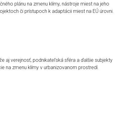
čného plánu na zmenu klímy, nástroje miest na jeho
ojektoch či prístupoch k adaptácii miest na EÚ úrovni.
 aj verejnosť, podnikateľská sféra a ďalšie subjekty
tácie na zmenu klímy v urbanizovanom prostredí.
t. Samozrejme, prírodné lesy, lúky, vodné toky alebo
ynechanie sídelnej zelene a celej škály rôznorodých
padoch svojím druhovým bohatstvom predčí aj okolitú
islúcha aj primeraná starostlivosť. Jej rozmanitosť je