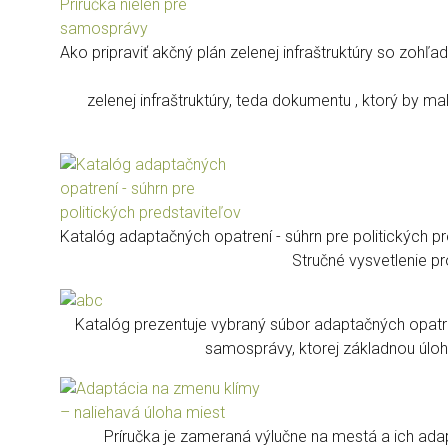
Ako pripraviť akčný plán zelenej infraštruktúry so zohľ
zelenej infraštruktúry, teda dokumentu , ktorý by m
Katalóg adaptačných opatrení - súhrn pre politických p
Stručné vysvetlenie pr
Katalóg prezentuje vybraný súbor adaptačných opatren
samosprávy, ktorej základnou úloh
Príručka je zameraná výlučne na mestá a ich adap