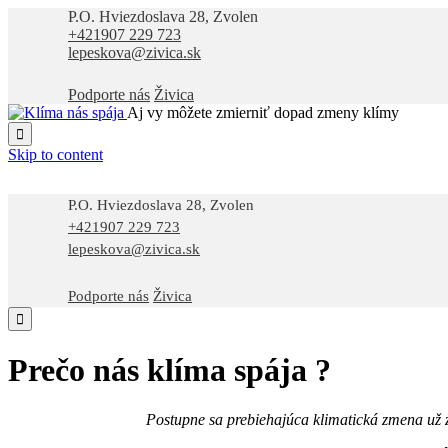
P.O. Hviezdoslava 28, Zvolen
+421907 229 723
lepeskova@zivica.sk
Podporte nás
Živica
Aj vy môžete zmierniť dopad zmeny klímy

Skip to content
P.O. Hviezdoslava 28, Zvolen
+421907 229 723
lepeskova@zivica.sk
Podporte nás
Živica

Prečo nás klíma spája ?
Postupne sa prebiehajúca klimatická zmena už z