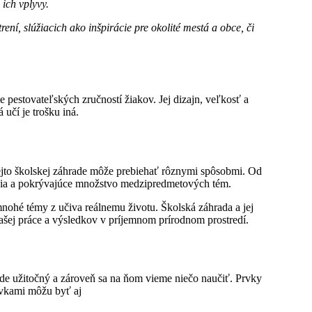
 ich vplyvy.
ní, slúžiacich ako inšpirácie pre okolité mestá a obce, či
 pestovateľských zručností žiakov. Jej dizajn, veľkosť a
učí je trošku iná.
kejto školskej záhrade môže prebiehať rôznymi spôsobmi. Od
obia a pokrývajúce množstvo medzipredmetových tém.
mnohé témy z učiva reálnemu životu. Školská záhrada a jej
vašej práce a výsledkov v príjemnom prírodnom prostredí.
ade užitočný a zároveň sa na ňom vieme niečo naučiť. Prvky
rvkami môžu byť aj