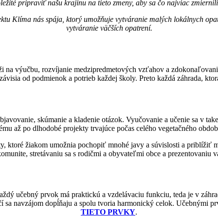
ležité pripraviť našu krajinu na tieto zmeny, aby sa čo najviac zmiernili
ektu Klíma nás spája, ktorý umožňuje vytváranie malých lokálnych opatre
vytváranie väčších opatrení.
lúži na výučbu, rozvíjanie medzipredmetových vzťahov a zdokonaľovanie
závisia od podmienok a potrieb každej školy. Preto každá záhrada, ktorá 
 objavovanie, skúmanie a kladenie otázok. Vyučovanie a učenie sa v ta
tému až po dlhodobé projekty trvajúce počas celého vegetačného obd
, ktoré žiakom umožnia pochopiť mnohé javy a súvislosti a priblížiť 
komunite, stretávaniu sa s rodičmi a obyvateľmi obce a prezentovaniu 
aždý učebný prvok má praktickú a vzdelávaciu funkciu, teda je v záhr
učí sa navzájom dopĺňaju a spolu tvoria harmonický celok. Učebnými p
TIETO PRVKY
.