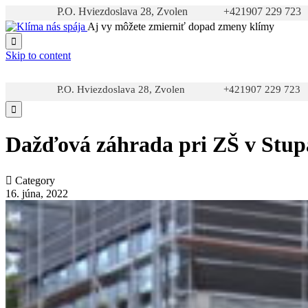
P.O. Hviezdoslava 28, Zvolen
+421907 229 723
Aj vy môžete zmierniť dopad zmeny klímy

Skip to content
P.O. Hviezdoslava 28, Zvolen
+421907 229 723

Dažďová záhrada pri ZŠ v Stup

Category
16. júna, 2022