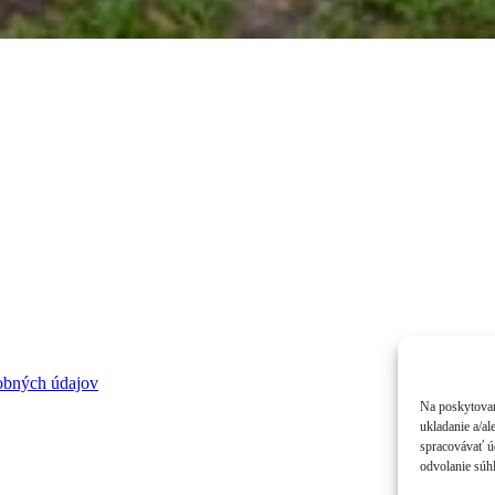
obných údajov
Na poskytovan
ukladanie a/al
spracovávať úd
odvolanie súhl