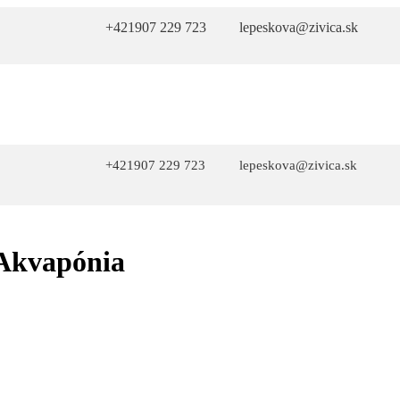
+421907 229 723
lepeskova@zivica.sk
+421907 229 723
lepeskova@zivica.sk
 Akvapónia