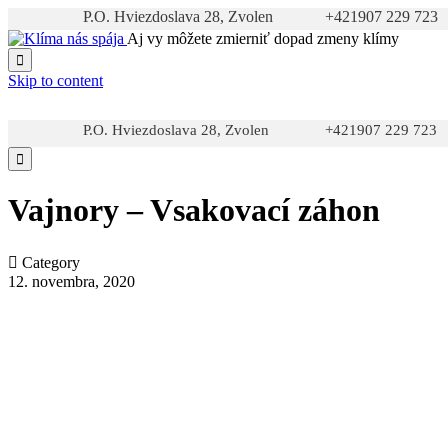
P.O. Hviezdoslava 28, Zvolen
+421907 229 723
Aj vy môžete zmierniť dopad zmeny klímy

Skip to content
P.O. Hviezdoslava 28, Zvolen
+421907 229 723

Vajnory – Vsakovací záhon

Category
12. novembra, 2020