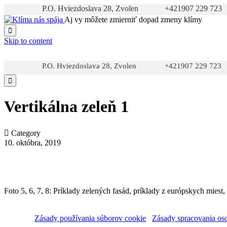
P.O. Hviezdoslava 28, Zvolen
+421907 229 723
Aj vy môžete zmierniť dopad zmeny klímy

Skip to content
P.O. Hviezdoslava 28, Zvolen
+421907 229 723

Vertikálna zeleň 1

Category
10. októbra, 2019
Foto 5, 6, 7, 8: Príklady zelených fasád, príklady z európskych miest
Zásady používania súborov cookie
Zásady spracovania os