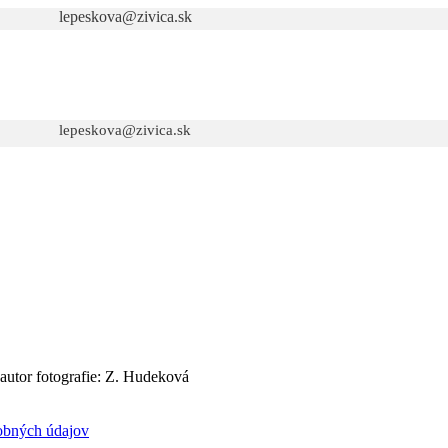
lepeskova@zivica.sk
lepeskova@zivica.sk
, autor fotografie: Z. Hudeková
obných údajov