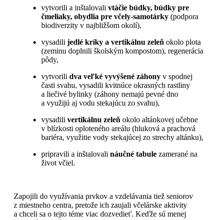
vytvorili a inštalovali
vtáčie búdky, búdky pre
čmeliaky, obydlia pre včely-samotárky
(podpora
biodiverzity v najbližšom okolí),
vysadili
jedlé kríky a vertikálnu zeleň
okolo plota
(zeminu doplnili školským kompostom), regenerácia
pôdy,
vytvorili
dva veľké vyvýšené záhony
v spodnej
časti svahu, vysadili kvitnúce okrasných rastliny
a liečivé bylinky (záhony nemajú pevné dno
a využijú aj vodu stekajúcu zo svahu),
vysadili
vertikálnu zeleň
okolo altánkovej učebne
v blízkosti oploteného areálu (hluková a prachová
bariéra, využitie vody stekajúcej zo strechy altánku),
pripravili a inštalovali
náučné tabule
zamerané na
život včiel.
Zapojili do využívania prvkov a vzdelávania tiež seniorov
z miestneho centra, pretože ich zaujali včelárske aktivity
a chceli sa o tejto téme viac dozvedieť. Keďže sú menej