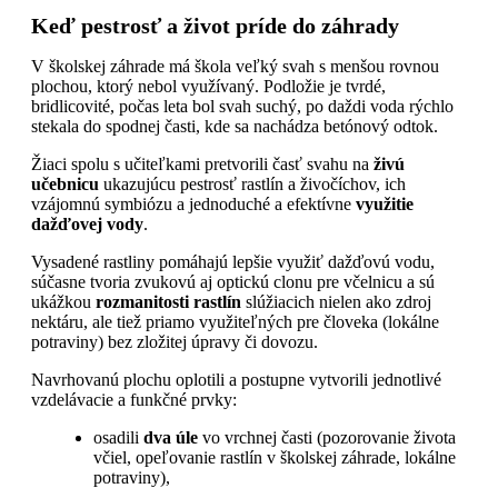
Keď pestrosť a život príde do záhrady
V školskej záhrade má škola veľký svah s menšou rovnou
plochou, ktorý nebol využívaný. Podložie je tvrdé,
bridlicovité, počas leta bol svah suchý, po daždi voda rýchlo
stekala do spodnej časti, kde sa nachádza betónový odtok.
Žiaci spolu s učiteľkami pretvorili časť svahu na
živú
učebnicu
ukazujúcu pestrosť rastlín a živočíchov, ich
vzájomnú symbiózu a jednoduché a efektívne
využitie
dažďovej vody
.
Vysadené rastliny pomáhajú lepšie využiť dažďovú vodu,
súčasne tvoria zvukovú aj optickú clonu pre včelnicu a sú
ukážkou
rozmanitosti rastlín
slúžiacich nielen ako zdroj
nektáru, ale tiež priamo využiteľných pre človeka (lokálne
potraviny) bez zložitej úpravy či dovozu.
Navrhovanú plochu oplotili a postupne vytvorili jednotlivé
vzdelávacie a funkčné prvky:
osadili
dva úle
vo vrchnej časti (pozorovanie života
včiel, opeľovanie rastlín v školskej záhrade, lokálne
potraviny),