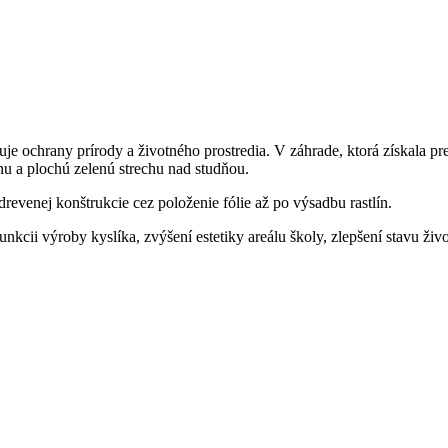
e ochrany prírody a životného prostredia. V záhrade, ktorá získala pr
vnu a plochú zelenú strechu nad studňou.
revenej konštrukcie cez položenie fólie až po výsadbu rastlín.
nkcii výroby kyslíka, zvýšení estetiky areálu školy, zlepšení stavu živo