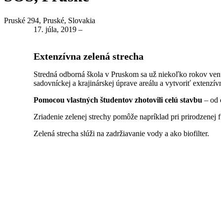
Pruské 294, Pruské, Slovakia
17. júla, 2019
–
Extenzívna zelená strecha
Stredná odborná škola v Pruskom sa už niekoľko rokov venuj
sadovníckej a krajinárskej úprave areálu a vytvoriť extenzí
Pomocou vlastných študentov zhotovili celú stavbu
– od d
Zriadenie zelenej strechy pomôže napríklad pri prirodzenej fu
Zelená strecha slúži na zadržiavanie vody a ako biofilter.