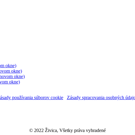
vom okne)
 novom okne)
v novom okne)
novom okne)
ásady používania súborov cookie
Zásady spracovania osobných údaj
© 2022 Živica, Všetky práva vyhradené