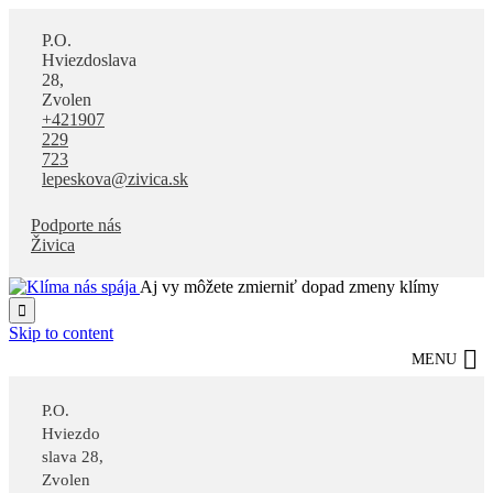
P.O.
Hviezdoslava
28,
Zvolen
+421907
229
723
lepeskova@zivica.sk
Podporte nás
Živica
Aj vy môžete zmierniť dopad zmeny klímy

Skip to content
MENU
P.O.
Hviezdo
slava 28,
Zvolen