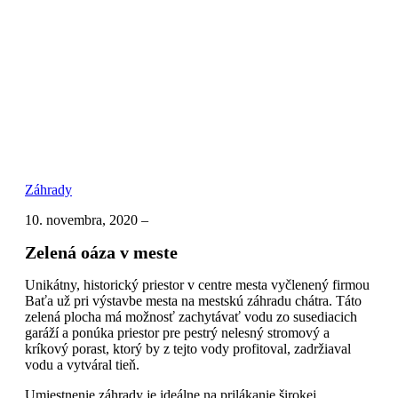
Záhrady
10. novembra, 2020
–
Zelená oáza v meste
Unikátny, historický priestor v centre mesta vyčlenený firmou
Baťa už pri výstavbe mesta na mestskú záhradu chátra. Táto
zelená plocha má možnosť zachytávať vodu zo susediacich
garáží a ponúka priestor pre pestrý nelesný stromový a
kríkový porast, ktorý by z tejto vody profitoval, zadržiaval
vodu a vytváral tieň.
Umiestnenie záhrady je ideálne na prilákanie širokej