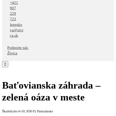
+421
907
229
723
lepesko
va@zivi
ca.sk
Podporte nás
Živica

Baťovianska záhrada –
zelená oáza v meste
Škultétyho 6-10, 958 01 Partizánske