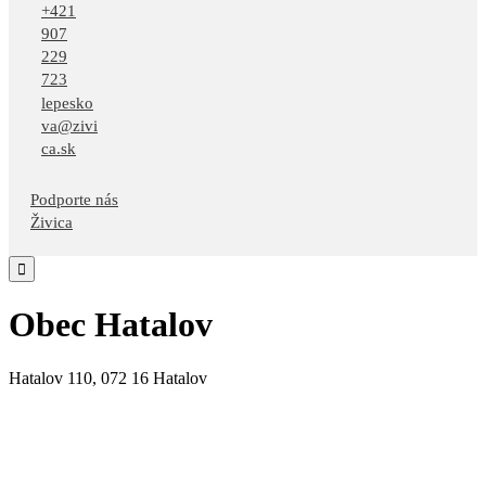
+421
907
229
723
lepesko
va@zivi
ca.sk
Podporte nás
Živica

Obec Hatalov
Hatalov 110, 072 16 Hatalov