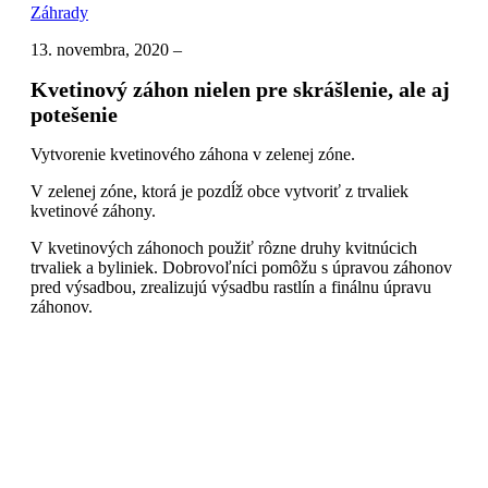
Záhrady
13. novembra, 2020
–
Kvetinový záhon nielen pre skrášlenie, ale aj
potešenie
Vytvorenie kvetinového záhona v zelenej zóne.
V zelenej zóne, ktorá je pozdĺž obce vytvoriť z trvaliek
kvetinové záhony.
V kvetinových záhonoch použiť rôzne druhy kvitnúcich
trvaliek a byliniek. Dobrovoľníci pomôžu s úpravou záhonov
pred výsadbou, zrealizujú výsadbu rastlín a finálnu úpravu
záhonov.