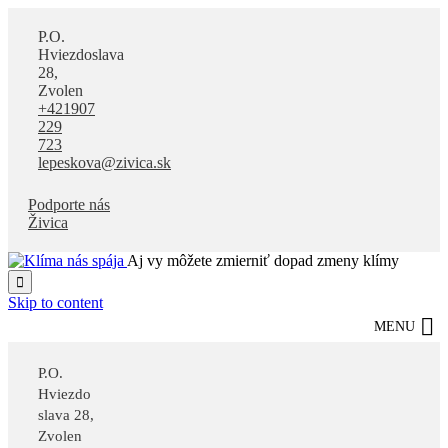
P.O.
Hviezdoslava
28,
Zvolen
+421907
229
723
lepeskova@zivica.sk
Podporte nás
Živica
Aj vy môžete zmierniť dopad zmeny klímy

Skip to content
MENU
P.O.
Hviezdo
slava 28,
Zvolen