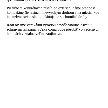
Pri výbere konkrétnych rastlín do exteriéru dáme prednosť
kompaktnejšie rastúcim nevysokým druhom a na miesta, kde
intenzívne svieti slnko, plánujeme suchomilné druhy.
Radi by sme vertikálnu výsadbu navyše vhodne osvetlili
solárnymi lampami, vďaka čomu bude pôsobiť vo večerných
hodinách vizuálne veľmi zaujímavo.