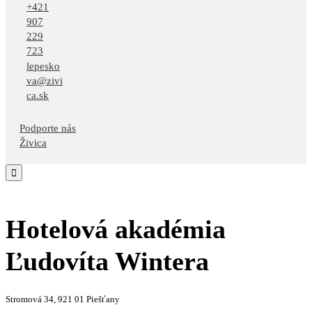
+421
907
229
723
lepesko
va@zivi
ca.sk
Podporte nás
Živica

Hotelová akadémia
Ľudovíta Wintera
Stromová 34, 921 01 Piešťany