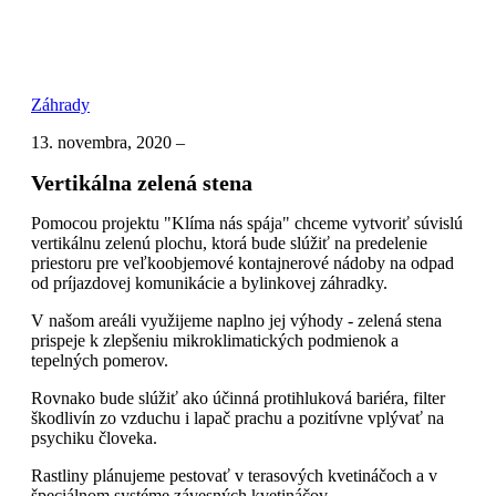
Záhrady
13. novembra, 2020
–
Vertikálna zelená stena
Pomocou projektu "Klíma nás spája" chceme vytvoriť súvislú
vertikálnu zelenú plochu, ktorá bude slúžiť na predelenie
priestoru pre veľkoobjemové kontajnerové nádoby na odpad
od príjazdovej komunikácie a bylinkovej záhradky.
V našom areáli využijeme naplno jej výhody - zelená stena
prispeje k zlepšeniu mikroklimatických podmienok a
tepelných pomerov.
Rovnako bude slúžiť ako účinná protihluková bariéra, filter
škodlivín zo vzduchu i lapač prachu a pozitívne vplývať na
psychiku človeka.
Rastliny plánujeme pestovať v terasových kvetináčoch a v
špeciálnom systéme závesných kvetináčov.