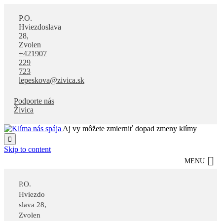
P.O.
Hviezdoslava
28,
Zvolen
+421907
229
723
lepeskova@zivica.sk
Podporte nás
Živica
Aj vy môžete zmierniť dopad zmeny klímy

Skip to content
MENU
P.O.
Hviezdo
slava 28,
Zvolen