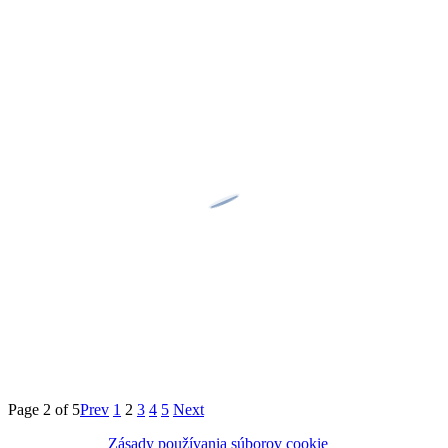
Page 2 of 5
Prev
1
2
3
4
5
Next
Zásady používania súborov cookie