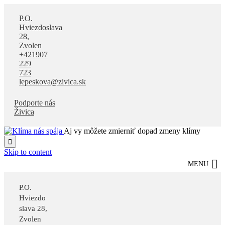
P.O.
Hviezdoslava
28,
Zvolen
+421907
229
723
lepeskova@zivica.sk
Podporte nás
Živica
Aj vy môžete zmierniť dopad zmeny klímy

Skip to content
MENU
P.O.
Hviezdo
slava 28,
Zvolen