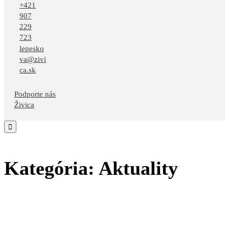
+421
907
229
723
lepesko
va@zivi
ca.sk
Podporte nás
Živica

Kategória:
Aktuality