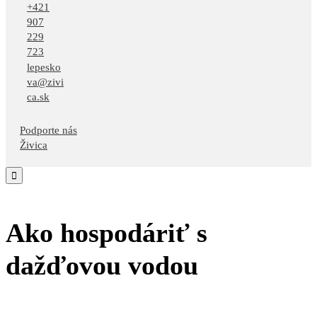
+421
907
229
723
lepesko
va@zivi
ca.sk
Podporte nás
Živica

Ako hospodáriť s
dažďovou vodou