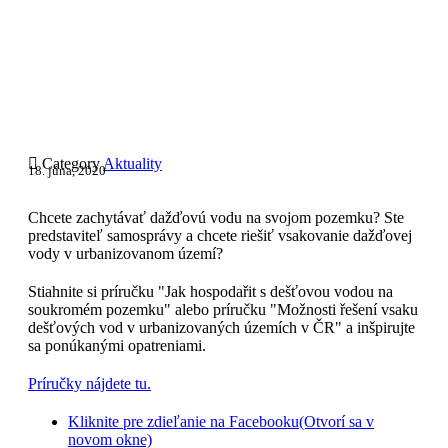

Category
Aktuality
18. júna, 2020
Chcete zachytávať dažďovú vodu na svojom pozemku? Ste
predstaviteľ samosprávy a chcete riešiť vsakovanie dažďovej
vody v urbanizovanom území?
Stiahnite si príručku "Jak hospodařit s dešťovou vodou na
soukromém pozemku" alebo príručku "Možnosti řešení vsaku
dešťových vod v urbanizovaných územích v ČR" a inšpirujte
sa ponúkanými opatreniami.
Príručky nájdete tu.
Kliknite pre zdieľanie na Facebooku(Otvorí sa v
novom okne)