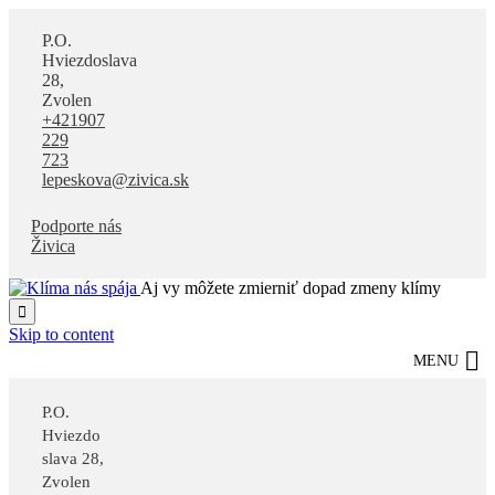
P.O.
Hviezdoslava
28,
Zvolen
+421907
229
723
lepeskova@zivica.sk
Podporte nás
Živica
Aj vy môžete zmierniť dopad zmeny klímy

Skip to content
MENU
P.O.
Hviezdo
slava 28,
Zvolen