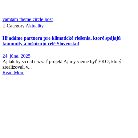
vamtam-theme-circle-post

Category
Aktuality
Hľadáme partnera pre klimatické riešenia, ktoré spájajú
komunity a inšpirujú celé Slovensko!
24. júna, 2025
Aj tak by sa dal nazvať projekt Aj my vieme byť EKO, ktorý
zrealizovali v...
Read More