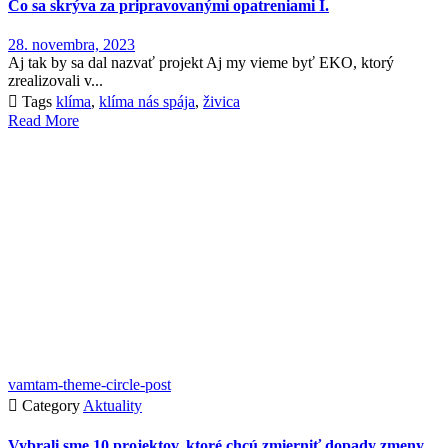
Čo sa skrýva za pripravovanými opatreniami I.
28. novembra, 2023
Aj tak by sa dal nazvať projekt Aj my vieme byť EKO, ktorý
zrealizovali v...

Tags
klíma
,
klíma nás spája
,
živica
Read More
vamtam-theme-circle-post

Category
Aktuality
Vybrali sme 10 projektov, ktoré chcú zmierniť dopady zmeny