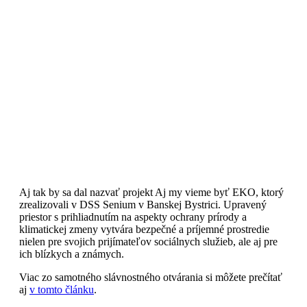
Aj tak by sa dal nazvať projekt Aj my vieme byť EKO, ktorý
zrealizovali v DSS Senium v Banskej Bystrici. Upravený
priestor s prihliadnutím na aspekty ochrany prírody a
klimatickej zmeny vytvára bezpečné a príjemné prostredie
nielen pre svojich prijímateľov sociálnych služieb, ale aj pre
ich blízkych a známych.
Viac zo samotného slávnostného otvárania si môžete prečítať
aj
v tomto článku
.