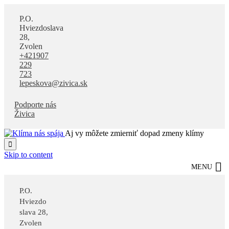
P.O.
Hviezdoslava
28,
Zvolen
+421907
229
723
lepeskova@zivica.sk
Podporte nás
Živica
Aj vy môžete zmierniť dopad zmeny klímy

Skip to content
MENU
P.O.
Hviezdo
slava 28,
Zvolen