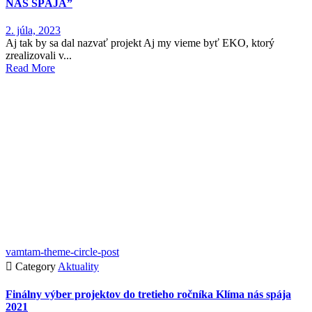
NÁS SPÁJA”
2. júla, 2023
Aj tak by sa dal nazvať projekt Aj my vieme byť EKO, ktorý
zrealizovali v...
Read More
vamtam-theme-circle-post

Category
Aktuality
Finálny výber projektov do tretieho ročníka Klíma nás spája
2021