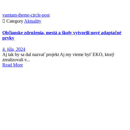
vamtam-theme-circle-post

Category
Aktuality
Občianske združenia, mestá a školy vytvorili nové adaptačné
prvky
4. júla, 2024
Aj tak by sa dal nazvať projekt Aj my vieme byť EKO, ktorý
zrealizovali v...
Read More