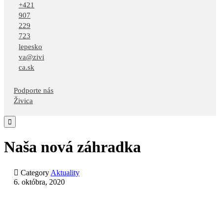
+421
907
229
723
lepesko
va@zivi
ca.sk
Podporte nás
Živica

Naša nová záhradka

Category
Aktuality
6. októbra, 2020