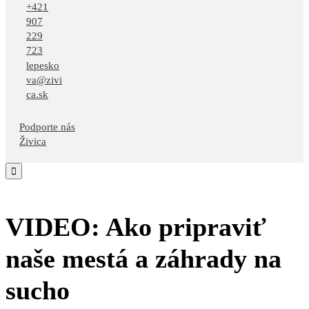
+421
907
229
723
lepesko
va@zivi
ca.sk
Podporte nás
Živica

VIDEO: Ako pripraviť
naše mestá a záhrady na
sucho