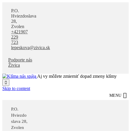
P.O.
Hviezdoslava
28,
Zvolen
+421907
229
723
lepeskova@zivica.sk
Podporte nás
Živica
Aj vy môžete zmierniť dopad zmeny klímy

Skip to content
MENU
P.O.
Hviezdo
slava 28,
Zvolen