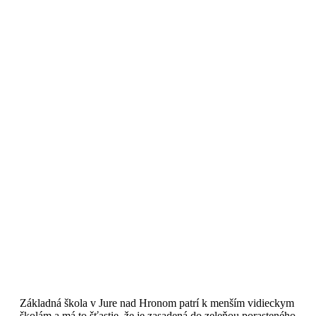
Základná škola v Jure nad Hronom patrí k menším vidieckym
školám a má to šťastie, že je zasadená do zeleňou porasteného