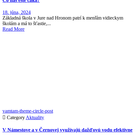
Čo nás ešte čaká?
18. júna, 2024
Základná škola v Jure nad Hronom patrí k menším vidieckym
školám a má to šťastie,...
Read More
vamtam-theme-circle-post

Category
Aktuality
V Námestove a v Černovej využívajú dažďovú vodu efektívne