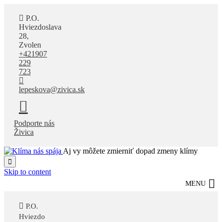
P.O.
Hviezdoslava
28,
Zvolen
+421907
229
723
lepeskova@zivica.sk
Podporte nás
Živica
Aj vy môžete zmierniť dopad zmeny klímy

Skip to content
MENU
P.O.
Hviezdo