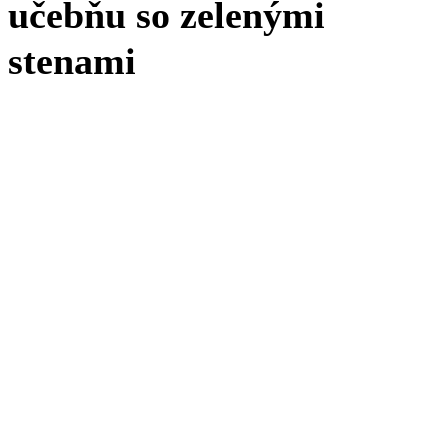
učebňu so zelenými
stenami