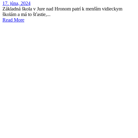
17. júna, 2024
Základná škola v Jure nad Hronom patrí k menším vidieckym
školám a má to šťastie,...
Read More
vamtam-theme-circle-post

Category
Aktuality
Pribúdajú nové realizácie projektov
12. júna, 2024
Základná škola v Jure nad Hronom patrí k menším vidieckym