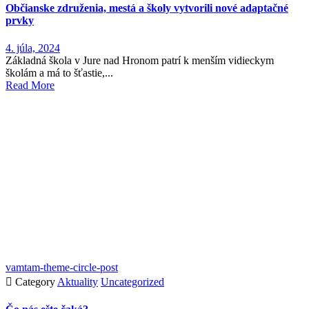
Občianske združenia, mestá a školy vytvorili nové adaptačné
prvky
4. júla, 2024
Základná škola v Jure nad Hronom patrí k menším vidieckym
školám a má to šťastie,...
Read More
vamtam-theme-circle-post

Category
Aktuality
Uncategorized