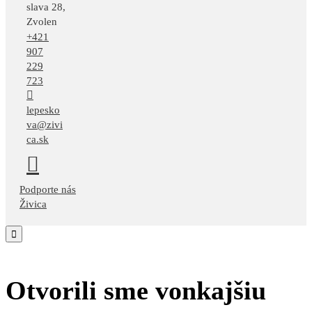
slava 28,
Zvolen
+421
907
229
723
lepesko
va@zivi
ca.sk
Podporte nás
Živica

Otvorili sme vonkajšiu