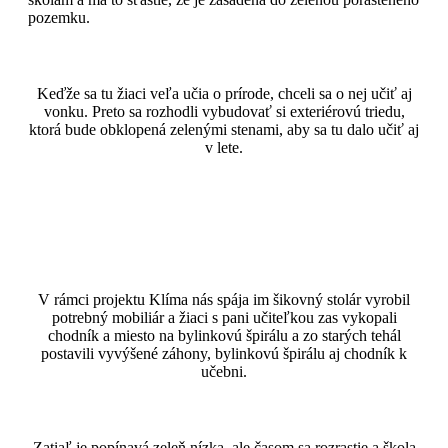
pozemku.
Keďže sa tu žiaci veľa učia o prírode, chceli sa o nej učiť aj
vonku. Preto sa rozhodli vybudovať si exteriérovú triedu,
ktorá bude obklopená zelenými stenami, aby sa tu dalo učiť aj
v lete.
V rámci projektu Klíma nás spája im šikovný stolár vyrobil
potrebný mobiliár a žiaci s pani učiteľkou zas vykopali
chodník a miesto na bylinkovú špirálu a zo starých tehál
postavili vyvýšené záhony, bylinkovú špirálu aj chodník k
učebni.
Zatiaľ je popínavá zeleň nízka, ale časom sa rozrastie a škola